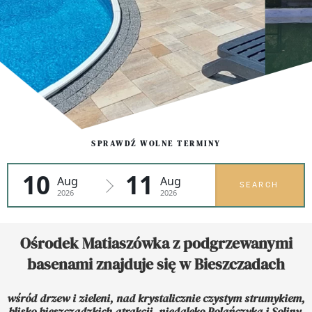
SPRAWDŹ WOLNE TERMINY
Baseny z podgrzewaną wodą
10
11
Aug
Aug
SEARCH
2026
2026
Brodzik dla dzieci ma temperaturę ponad 30 stopni C
! Duży basen pływacki nawet 27 stopni !
Ośrodek Matiaszówka z podgrzewanymi
ZAREZERWUJ
basenami znajduje się w Bieszczadach
wśród drzew i zieleni, nad krystalicznie czystym strumykiem,
blisko bieszczadzkich atrakcji, niedaleko Polańczyka i Soliny,