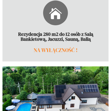
KLIKNIJ PO SZCZEGÓŁOWY OPIS
drewnem, sala na przyjęcia.
oraz zadaszony duży taras, balia opalana
Rezydencja 280 m2 do 12 osób z Salą
sypialnie, klimatyzacja
Bankietową, Jacuzzi, Sauną, Balią
Luksusowe wnętrza, strefa SPA, 3
NA WYŁĄCZNOŚĆ !