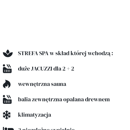
STREFA SPA w skład której wchodzą :
duże JACUZZI dla 2 + 2
wewnętrzna sauna
balia zewnętrzna opalana drewnem
klimatyzacja