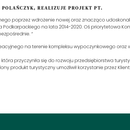
0 POLAŃCZYK, REALIZUJE PROJEKT PT.
cznego poprzez wdrożenie nowej oraz znacząco udoskonalo
odkarpackiego na lata 2014-2020. Oś priorytetowa Kon
bezpośrednie. “
ekreacyjnego na terenie kompleksu wypoczynkowego oraz
, która przyczyniła się do rozwoju przedsiębiorstwa tury
lony produkt turystyczny umożliwił korzystanie przez Kli